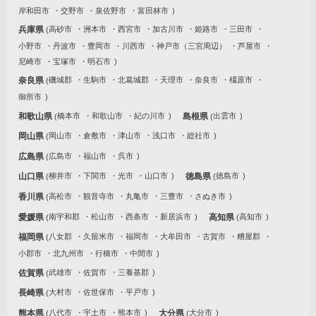
岸和田市
交野市
泉佐野市
富田林市
兵庫県
高砂市
洲本市
西宮市
加古川市
姫路市
三田市
小野市
丹波市
豊岡市
川西市
神戸市（三宮周辺）
芦屋市
尼崎市
宝塚市
明石市
奈良県
磯城郡
生駒市
北葛城郡
天理市
奈良市
橿原市
御所市
和歌山県
橋本市
和歌山市
紀の川市
島根県
出雲市
岡山県
岡山市
倉敷市
津山市
浅口市
総社市
広島県
広島市
福山市
呉市
山口県
柳井市
下関市
光市
山口市
徳島県
徳島市
香川県
高松市
観音寺市
丸亀市
三豊市
さぬき市
愛媛県
南宇和郡
松山市
西条市
新居浜市
高知県
高知市
福岡県
八女郡
久留米市
福岡市
大牟田市
古賀市
糟屋郡
小郡市
北九州市
行橋市
中間市
佐賀県
武雄市
佐賀市
三養基郡
長崎県
大村市
佐世保市
平戸市
熊本県
八代市
宇土市
熊本市
大分県
大分市