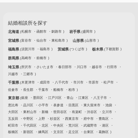
結婚相談所を探す
北海道
札幌市
函館市
釧路市
岩手県
盛岡市
宮城県
富谷市
仙台市
東松島市
山形県
山形市
福島県
須賀川市
福島市
茨城県
つくば市
栃木県
下都賀郡
群馬県
高崎市
前橋市
埼玉県
所沢市
さいたま市
春日部市
川口市
越谷市
行田市
川越市
三郷市
千葉県
木更津市
成田市
八千代市
市川市
市原市
松戸市
佐倉市
長生郡
千葉市
船橋市
柏市
東京都
銀座
墨田区
江戸川区
青山
江東区
八王子市
恵比寿
品川区
小平市
表参道
目黒区
東久留米市
池袋
大田区
東村山市
新橋
世田谷区
有楽町
渋谷区
立川市
五反田
中野区
上野
杉並区
西東京市
府中市
豊島区
町田市
千代田区
北区
中央区
荒川区
武蔵野市
港区
板橋区
新宿区
練馬区
文京区
足立区
台東区
葛飾区