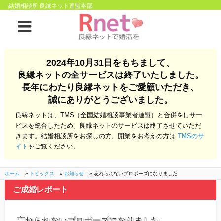
- 結婚相談所 良縁ネット連盟本部
ホーム
2024年10月31日をもちまして、
良縁ネットの全サービスは終了いたしました。
良縁ネットとは
長年にわたり良縁ネットをご愛顧いただき、
誠にありがとうございました。
他社との違い
お金のこと
良縁ネットは、TMS（全国結婚相談事業者連盟）と合併をしサー
会社概要
ビスを統合したため、良縁ネットのサービスは終了させていただ
きます。結婚相談所をお探しの方、開業をお考えの方は
TMSのサ
よくある質問
イト
をご覧ください。
一般のよくある質問
相談室からのよくあ
る質問
ホーム
»
トピックス
»
お知らせ
»
忘れられないプロポーズになりました
ご成婚レポート
開業支援
忘れられないプロポーズになりました