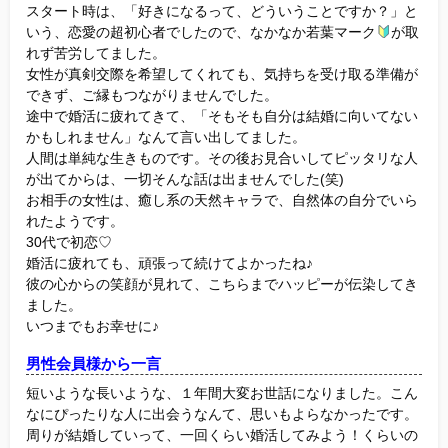
スタート時は、「好きになるって、どういうことですか？」と
いう、恋愛の超初心者でしたので、なかなか若葉マーク
が取
れず苦労してました。
女性が真剣交際を希望してくれても、気持ちを受け取る準備が
できず、ご縁もつながりませんでした。
途中で婚活に疲れてきて、「そもそも自分は結婚に向いてない
かもしれません」なんて言い出してました。
人間は単純な生きものです。その後お見合いしてピッタリな人
が出てからは、一切そんな話は出ませんでした(笑)
お相手の女性は、癒し系の天然キャラで、自然体の自分でいら
れたようです。
30代で初恋♡
婚活に疲れても、頑張って続けてよかったね♪
彼の心からの笑顔が見れて、こちらまでハッピーが伝染してき
ました。
いつまでもお幸せに♪
男性会員様から一言
短いような長いような、１年間大変お世話になりました。こん
なにぴったりな人に出会うなんて、思いもよらなかったです。
周りが結婚していって、一回くらい婚活してみよう！くらいの