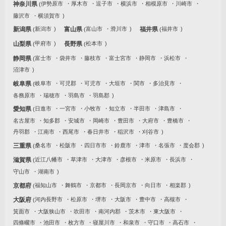
神奈川県
伊勢原市
厚木市
逗子市
横浜市
相模原市
川崎市
藤沢市
横須賀市
新潟県
新潟市
富山県
富山市
滑川市
福井県
福井市
山梨県
甲府市
長野県
松本市
静岡県
富士市
袋井市
藤枝市
富士宮市
静岡市
浜松市
沼津市
岐阜県
岐阜市
可児郡
可児市
大垣市
関市
多治見市
各務原市
瑞穂市
羽島市
羽島郡
愛知県
日進市
一宮市
小牧市
知立市
半田市
津島市
名古屋市
知多郡
安城市
岡崎市
豊田市
大府市
豊橋市
丹羽郡
江南市
西尾市
春日井市
稲沢市
刈谷市
三重県
桑名市
松阪市
四日市市
鈴鹿市
津市
名張市
度会郡
滋賀県
近江八幡市
草津市
大津市
彦根市
米原市
長浜市
守山市
湖南市
京都府
福知山市
舞鶴市
京都市
長岡京市
向日市
相楽郡
大阪府
河内長野市
松原市
堺市
大阪市
豊中市
高槻市
箕面市
大阪狭山市
吹田市
南河内郡
茨木市
東大阪市
四條畷市
池田市
枚方市
寝屋川市
和泉市
守口市
高石市