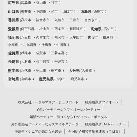
広島県
広島市
福山市
呉市
山口県
柳井市
下関市
光市
山口市
徳島県
徳島市
香川県
高松市
観音寺市
丸亀市
三豊市
さぬき市
愛媛県
南宇和郡
松山市
西条市
新居浜市
高知県
高知市
福岡県
八女郡
久留米市
福岡市
大牟田市
古賀市
糟屋郡
小郡市
北九州市
行橋市
中間市
佐賀県
武雄市
佐賀市
三養基郡
長崎県
大村市
佐世保市
平戸市
熊本県
八代市
宇土市
熊本市
大分県
大分市
宮崎県
宮崎市
鹿児島県
出水市
鹿児島市
株式会社トータルマリアージュサポート
結婚相談所フィオーレ
婚活パーティーならフィオーレパーティー
婚活パーティー・街コンならTMSイベントポータル
郊外型婚活パーティーならスマイルステージ
結婚相談所TMSパートナー
中高年・シニアの婚活なら茜会
全国結婚相談事業者連盟（ＴＭＳ）