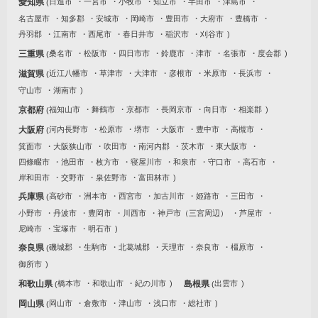
愛知県
日進市
一宮市
小牧市
知立市
半田市
津島市
名古屋市
知多郡
安城市
岡崎市
豊田市
大府市
豊橋市
丹羽郡
江南市
西尾市
春日井市
稲沢市
刈谷市
三重県
桑名市
松阪市
四日市市
鈴鹿市
津市
名張市
度会郡
滋賀県
近江八幡市
草津市
大津市
彦根市
米原市
長浜市
守山市
湖南市
京都府
福知山市
舞鶴市
京都市
長岡京市
向日市
相楽郡
大阪府
河内長野市
松原市
堺市
大阪市
豊中市
高槻市
箕面市
大阪狭山市
吹田市
南河内郡
茨木市
東大阪市
四條畷市
池田市
枚方市
寝屋川市
和泉市
守口市
高石市
岸和田市
交野市
泉佐野市
富田林市
兵庫県
高砂市
洲本市
西宮市
加古川市
姫路市
三田市
小野市
丹波市
豊岡市
川西市
神戸市（三宮周辺）
芦屋市
尼崎市
宝塚市
明石市
奈良県
磯城郡
生駒市
北葛城郡
天理市
奈良市
橿原市
御所市
和歌山県
橋本市
和歌山市
紀の川市
島根県
出雲市
岡山県
岡山市
倉敷市
津山市
浅口市
総社市