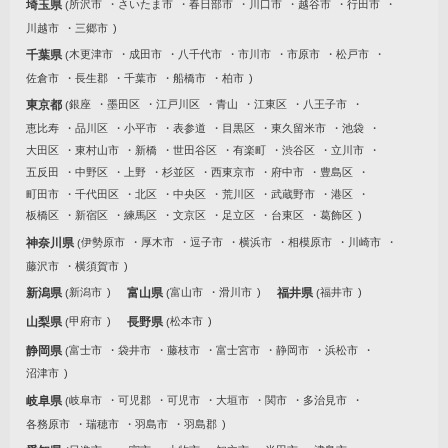
埼玉県
所沢市
さいたま市
春日部市
川口市
越谷市
行田市
川越市
三郷市
千葉県
木更津市
成田市
八千代市
市川市
市原市
松戸市
佐倉市
長生郡
千葉市
船橋市
柏市
東京都
銀座
墨田区
江戸川区
青山
江東区
八王子市
恵比寿
品川区
小平市
表参道
目黒区
東久留米市
池袋
大田区
東村山市
新橋
世田谷区
有楽町
渋谷区
立川市
五反田
中野区
上野
杉並区
西東京市
府中市
豊島区
町田市
千代田区
北区
中央区
荒川区
武蔵野市
港区
板橋区
新宿区
練馬区
文京区
足立区
台東区
葛飾区
神奈川県
伊勢原市
厚木市
逗子市
横浜市
相模原市
川崎市
藤沢市
横須賀市
新潟県
新潟市
富山県
富山市
滑川市
福井県
福井市
山梨県
甲府市
長野県
松本市
静岡県
富士市
袋井市
藤枝市
富士宮市
静岡市
浜松市
沼津市
岐阜県
岐阜市
可児郡
可児市
大垣市
関市
多治見市
各務原市
瑞穂市
羽島市
羽島郡