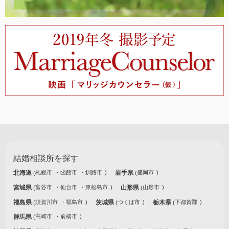
結婚相談所を探す
北海道
札幌市
函館市
釧路市
岩手県
盛岡市
宮城県
富谷市
仙台市
東松島市
山形県
山形市
福島県
須賀川市
福島市
茨城県
つくば市
栃木県
下都賀郡
群馬県
高崎市
前橋市