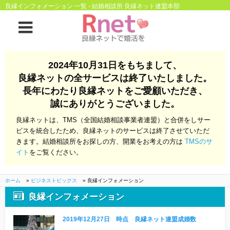
良縁インフォメーション 一覧 - 結婚相談所 良縁ネット連盟本部
ホーム
2024年10月31日をもちまして、
良縁ネットの全サービスは終了いたしました。
良縁ネットとは
長年にわたり良縁ネットをご愛顧いただき、
誠にありがとうございました。
他社との違い
お金のこと
良縁ネットは、TMS（全国結婚相談事業者連盟）と合併をしサー
会社概要
ビスを統合したため、良縁ネットのサービスは終了させていただ
きます。結婚相談所をお探しの方、開業をお考えの方は
TMSのサ
よくある質問
イト
をご覧ください。
一般のよくある質問
相談室からのよくあ
る質問
ホーム
»
ビジネストピックス
»
良縁インフォメーション
良縁インフォメーション
開業支援
2019年12月27日 時点 良縁ネット連盟成婚数