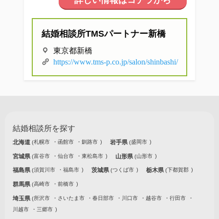
詳しい情報はコチラから
他社との違い
結婚相談所TMSパートナー新橋
お金のこと
東京都新橋
会社概要
https://www.tms-p.co.jp/salon/shinbashi/
一般のよくある質問
相談室からのよくある質問
結婚相談所を探す
北海道
札幌市
函館市
釧路市
岩手県
盛岡市
宮城県
富谷市
仙台市
東松島市
山形県
山形市
福島県
須賀川市
福島市
茨城県
つくば市
栃木県
下都賀郡
群馬県
高崎市
前橋市
埼玉県
所沢市
さいたま市
春日部市
川口市
越谷市
行田市
川越市
三郷市