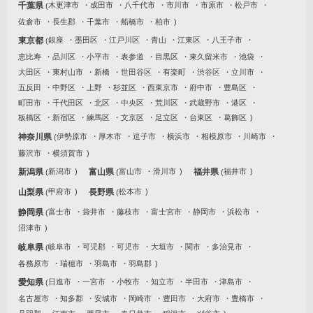
千葉県
木更津市
成田市
八千代市
市川市
市原市
松戸市
佐倉市
長生郡
千葉市
船橋市
柏市
東京都
銀座
墨田区
江戸川区
青山
江東区
八王子市
恵比寿
品川区
小平市
表参道
目黒区
東久留米市
池袋
大田区
東村山市
新橋
世田谷区
有楽町
渋谷区
立川市
五反田
中野区
上野
杉並区
西東京市
府中市
豊島区
町田市
千代田区
北区
中央区
荒川区
武蔵野市
港区
板橋区
新宿区
練馬区
文京区
足立区
台東区
葛飾区
神奈川県
伊勢原市
厚木市
逗子市
横浜市
相模原市
川崎市
藤沢市
横須賀市
新潟県
新潟市
富山県
富山市
滑川市
福井県
福井市
山梨県
甲府市
長野県
松本市
静岡県
富士市
袋井市
藤枝市
富士宮市
静岡市
浜松市
沼津市
岐阜県
岐阜市
可児郡
可児市
大垣市
関市
多治見市
各務原市
瑞穂市
羽島市
羽島郡
愛知県
日進市
一宮市
小牧市
知立市
半田市
津島市
名古屋市
知多郡
安城市
岡崎市
豊田市
大府市
豊橋市