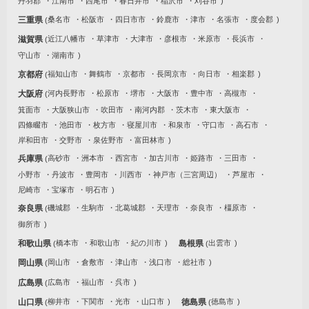
丹羽郡
江南市
西尾市
春日井市
稲沢市
刈谷市
三重県
桑名市
松阪市
四日市市
鈴鹿市
津市
名張市
度会郡
滋賀県
近江八幡市
草津市
大津市
彦根市
米原市
長浜市
守山市
湖南市
京都府
福知山市
舞鶴市
京都市
長岡京市
向日市
相楽郡
大阪府
河内長野市
松原市
堺市
大阪市
豊中市
高槻市
箕面市
大阪狭山市
吹田市
南河内郡
茨木市
東大阪市
四條畷市
池田市
枚方市
寝屋川市
和泉市
守口市
高石市
岸和田市
交野市
泉佐野市
富田林市
兵庫県
高砂市
洲本市
西宮市
加古川市
姫路市
三田市
小野市
丹波市
豊岡市
川西市
神戸市（三宮周辺）
芦屋市
尼崎市
宝塚市
明石市
奈良県
磯城郡
生駒市
北葛城郡
天理市
奈良市
橿原市
御所市
和歌山県
橋本市
和歌山市
紀の川市
島根県
出雲市
岡山県
岡山市
倉敷市
津山市
浅口市
総社市
広島県
広島市
福山市
呉市
山口県
柳井市
下関市
光市
山口市
徳島県
徳島市