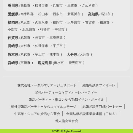
香川県
高松市
観音寺市
丸亀市
三豊市
さぬき市
愛媛県
南宇和郡
松山市
西条市
新居浜市
高知県
高知市
福岡県
八女郡
久留米市
福岡市
大牟田市
古賀市
糟屋郡
小郡市
北九州市
行橋市
中間市
佐賀県
武雄市
佐賀市
三養基郡
長崎県
大村市
佐世保市
平戸市
熊本県
八代市
宇土市
熊本市
大分県
大分市
宮崎県
宮崎市
鹿児島県
出水市
鹿児島市
株式会社トータルマリアージュサポート
結婚相談所フィオーレ
婚活パーティーならフィオーレパーティー
婚活パーティー・街コンならTMSイベントポータル
郊外型婚活パーティーならスマイルステージ
結婚相談所TMSパートナー
中高年・シニアの婚活なら茜会
全国結婚相談事業者連盟（ＴＭＳ）
仲人協会連合会
© TMS, All Rights Reserved.