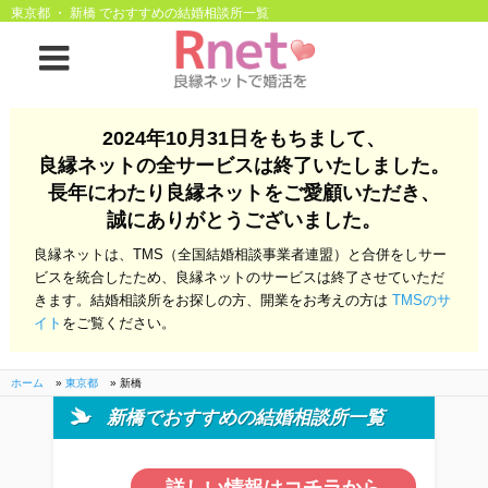
東京都 ・ 新橋 でおすすめの結婚相談所一覧
ホーム
2024年10月31日をもちまして、
良縁ネットの全サービスは終了いたしました。
良縁ネットとは
長年にわたり良縁ネットをご愛顧いただき、
誠にありがとうございました。
他社との違い
お金のこと
良縁ネットは、TMS（全国結婚相談事業者連盟）と合併をしサー
会社概要
ビスを統合したため、良縁ネットのサービスは終了させていただ
きます。結婚相談所をお探しの方、開業をお考えの方は
TMSのサ
よくある質問
イト
をご覧ください。
一般のよくある質問
相談室からのよくあ
る質問
ホーム
»
東京都
»
新橋
新橋でおすすめの結婚相談所一覧
開業支援