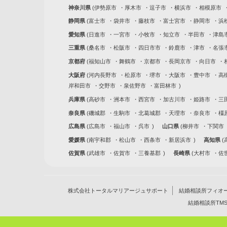
神奈川県
伊勢原市
厚木市
逗子市
横浜市
相模原市
静岡県
富士市
袋井市
藤枝市
富士宮市
静岡市
浜
愛知県
日進市
一宮市
小牧市
知立市
半田市
津島
三重県
桑名市
松阪市
四日市市
鈴鹿市
津市
名張
京都府
福知山市
舞鶴市
京都市
長岡京市
向日市
大阪府
河内長野市
松原市
堺市
大阪市
豊中市
高
岸和田市
交野市
泉佐野市
富田林市
兵庫県
高砂市
洲本市
西宮市
加古川市
姫路市
三
奈良県
磯城郡
生駒市
北葛城郡
天理市
奈良市
橿
広島県
広島市
福山市
呉市
山口県
柳井市
下関市
愛媛県
南宇和郡
松山市
西条市
新居浜市
高知県
佐賀県
武雄市
佐賀市
三養基郡
長崎県
大村市
佐
株式会社トータルマリアージュサポート
結婚相談所フィオ
結婚相談所TM