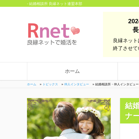
- 結婚相談所 良縁ネット連盟本部
20
長
良縁ネット
終了させて
ホーム
ホーム
»
トピックス
»
仲人インタビュー
»
結婚相談所・仲人インタビュー
結
ナ