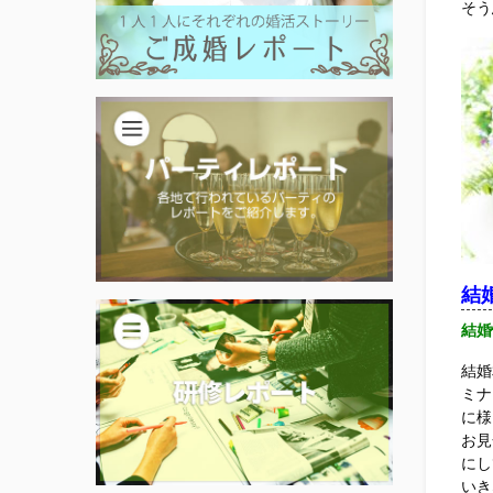
そう
結
結婚
結婚
ミナ
に様
お見
にし
いき