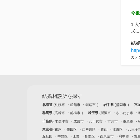
今後
1 
ズに
結
http
カテ
結婚相談所を探す
北海道
札幌市
函館市
釧路市
岩手県
盛岡市
宮
群馬県
高崎市
前橋市
埼玉県
所沢市
さいたま市
千葉県
木更津市
成田市
八千代市
市川市
市原市
東京都
銀座
墨田区
江戸川区
青山
江東区
八王子
五反田
中野区
上野
杉並区
西東京市
府中市
豊