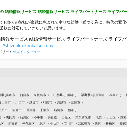
の 結婚情報サービス 結婚情報サービス ライフパートナーズ ライフパー
人でも多くの皆様が良縁に恵まれて幸せな結婚へ近づく為に、時代の変化
柔軟に対応していきたいと思います。
婚情報サービス 結婚情報サービス ライフパートナーズ ライフ
s://shizuoka-konkatsu.com/
ゴリー：
仲人インタビュー
城県
富谷市
仙台市
東松島市
山形県
山形市
福島県
須賀川市
福島市
春日部市
川口市
越谷市
行田市
川越市
三郷市
松戸市
佐倉市
長生郡
千葉市
船橋市
柏市
市
恵比寿
品川区
小平市
表参道
目黒区
東久留米市
池袋
大田区
東村
島区
町田市
千代田区
北区
中央区
荒川区
武蔵野市
港区
板橋区
新宿