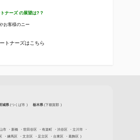
トナーズ の展望は?？
やお客様のニー
パートナーズはこちら
茨城県
つくば市
栃木県
下都賀郡
山市
新橋
世田谷区
有楽町
渋谷区
立川市
区
練馬区
文京区
足立区
台東区
葛飾区