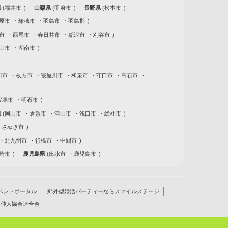
県
福井市
山梨県
甲府市
長野県
松本市
原市
瑞穂市
羽島市
羽島郡
市
西尾市
春日井市
稲沢市
刈谷市
山市
湖南市
田市
枚方市
寝屋川市
和泉市
守口市
高石市
宝塚市
明石市
県
岡山市
倉敷市
津山市
浅口市
総社市
さぬき市
北九州市
行橋市
中間市
崎市
鹿児島県
出水市
鹿児島市
ベントポータル
郊外型婚活パーティーならスマイルステージ
仲人協会連合会