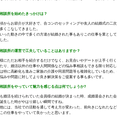
相談所を始めたきっかけは？
頃からお節介が大好きで、合コンのセッティングや友人の結婚式の二次
多くこなしてきました。
いった動きの中で多くの方達が結婚された事もありこの仕事を業として
した。
相談所の運営で工夫していることはありますか？
様にただお相手を紹介するだけでなく、お見合いやデートが上手く行く
たり、婚活以外の仕事や人間関係などの悩み事相談もできる限り対応し
は特に高齢化も進みご家族の介護や同居問題等も複雑化しているため、
悩みや問題に対してより良き解決策をご提案する事も多いです。
相談所をやっていて魅力を感じる点は何でしょうか?
も婚活を続けられていた会員様の結婚が決まった時、成婚退会された会
誕生した時がやはり嬉しい瞬間ですね。
他には、当社での活動を通して考え方が変わった、前向きになれたなど
この仕事をやっていて良かったと思います。