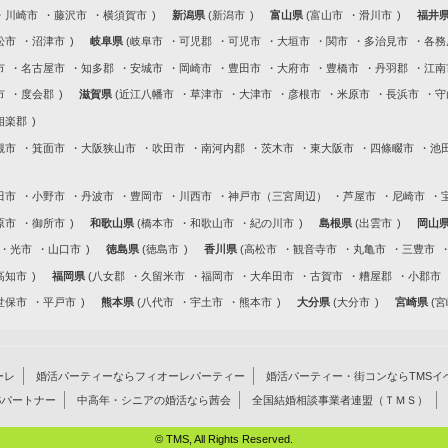
川崎市
藤沢市
横須賀市
新潟県
新潟市
富山県
富山市
滑川市
福井
松市
沼津市
岐阜県
岐阜市
可児郡
可児市
大垣市
関市
多治見市
各務
市
名古屋市
知多郡
安城市
岡崎市
豊田市
大府市
豊橋市
丹羽郡
江南
市
度会郡
滋賀県
近江八幡市
草津市
大津市
彦根市
米原市
長浜市
守
相楽郡
槻市
箕面市
大阪狭山市
吹田市
南河内郡
茨木市
東大阪市
四條畷市
池
田市
小野市
丹波市
豊岡市
川西市
神戸市（三宮周辺）
芦屋市
尼崎市
原市
御所市
和歌山県
橋本市
和歌山市
紀の川市
島根県
出雲市
岡山
光市
山口市
徳島県
徳島市
香川県
高松市
観音寺市
丸亀市
三豊市
高知市
福岡県
八女郡
久留米市
福岡市
大牟田市
古賀市
糟屋郡
小郡市
世保市
平戸市
熊本県
八代市
宇土市
熊本市
大分県
大分市
宮崎県
宮
ーレ
婚活パーティーならフィオーレパーティー
婚活パーティー・街コンならTMSイ
Sパートナー
中高年・シニアの婚活なら茜会
全国結婚相談事業者連盟（ＴＭＳ）
© TMS, All Rights Reserved.