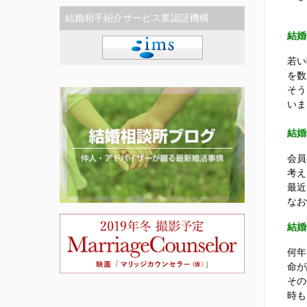
結婚相手紹介サービス業認証機構
結婚
若い
を数
そう
いま
結婚
会員
考え
最近
なお
結婚
何年
命が
その
時も