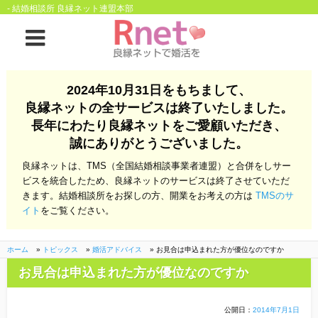
- 結婚相談所 良縁ネット連盟本部
ホーム
2024年10月31日をもちまして、
良縁ネットの全サービスは終了いたしました。
良縁ネットとは
長年にわたり良縁ネットをご愛顧いただき、
誠にありがとうございました。
他社との違い
お金のこと
良縁ネットは、TMS（全国結婚相談事業者連盟）と合併をしサー
会社概要
ビスを統合したため、良縁ネットのサービスは終了させていただ
きます。結婚相談所をお探しの方、開業をお考えの方は
TMSのサ
よくある質問
イト
をご覧ください。
一般のよくある質問
相談室からのよくあ
る質問
ホーム
»
トピックス
»
婚活アドバイス
»
お見合は申込まれた方が優位なのですか
お見合は申込まれた方が優位なのですか
開業支援
公開日：
2014年7月1日
株式会