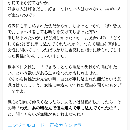
が持てるか持てないか。
好きな人は好きだし、好きになれない人はなれない。結果の方
が重要なのです
過去にも申し込まれた側だからか、ちょっと上から目線や態度
でおしゃべりをしてお断りを受けてしまった方や、
申し込まれたのがよほど嬉しかったのか、お見合い時に「どう
して自分(僕)に申し込んでくれたのか？」なんて理由を真剣に
女性に聞いてしまったばっかりに困惑した相手に断られてしま
った男性がいらっしゃいました。
根本的に女性は、「できることなら理想の男性から選ばれた
い」という欲求がある生き物なのかもしれません。
ですから男性はお見合い時、自分が申し込まれた側だという意
識は捨てましょう。女性に申込んでくれた理由を聞くのもタブ
ーですよ。
気心が知れて仲良くなったら、あるいは結婚が決まったら、そ
の時
「ねえ、あの時なんで僕を選んで申し込んでくれたの？」
と、聞くくらいが無難かもしれませんね！
エンジェルロード 石松カウンセラー