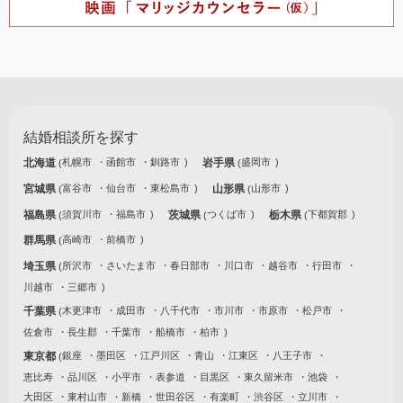
結婚相談所を探す
北海道
札幌市
函館市
釧路市
岩手県
盛岡市
宮城県
富谷市
仙台市
東松島市
山形県
山形市
福島県
須賀川市
福島市
茨城県
つくば市
栃木県
下都賀郡
群馬県
高崎市
前橋市
埼玉県
所沢市
さいたま市
春日部市
川口市
越谷市
行田市
川越市
三郷市
千葉県
木更津市
成田市
八千代市
市川市
市原市
松戸市
佐倉市
長生郡
千葉市
船橋市
柏市
東京都
銀座
墨田区
江戸川区
青山
江東区
八王子市
恵比寿
品川区
小平市
表参道
目黒区
東久留米市
池袋
大田区
東村山市
新橋
世田谷区
有楽町
渋谷区
立川市