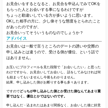
お見合いをするとなると、お見合を申込んでみてOKを
他社との違い
もらった人とお会いする事になるわけですが
ちょっと勘違いしている方が多いように思います。
お金のこと
OKした相手の方に、少し偉そうな態度をとられたこと
があったのですが、
会社概要
お見合いってそういうものなのでしょうか？
アドバイス
お見合いは一般で言うところのデートの誘いや交際の
一般のよくある質問
申し込みとは違うので、受ける側が優位、という話で
はありません。
相談室からのよくある質問
お互いにプロフィールを見た段階で「お会いしたい」と思った
わけですから、お見合いしてお会いし、話をしてみなければ何
も始まってもいませんし今後もわかりません。
結果、申し込みした側がお断りする事も多々あります。
ですので
どっちが申し込みした側とか受けた側なんてあまり重
要ではなく、優位とかではないのです。
申し込んだ・込まれたはあまり関係なく、お会いした後に好意