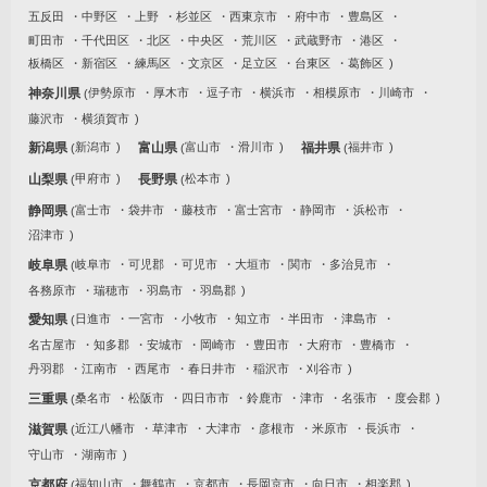
五反田
中野区
上野
杉並区
西東京市
府中市
豊島区
町田市
千代田区
北区
中央区
荒川区
武蔵野市
港区
板橋区
新宿区
練馬区
文京区
足立区
台東区
葛飾区
神奈川県
伊勢原市
厚木市
逗子市
横浜市
相模原市
川崎市
藤沢市
横須賀市
新潟県
新潟市
富山県
富山市
滑川市
福井県
福井市
山梨県
甲府市
長野県
松本市
静岡県
富士市
袋井市
藤枝市
富士宮市
静岡市
浜松市
沼津市
岐阜県
岐阜市
可児郡
可児市
大垣市
関市
多治見市
各務原市
瑞穂市
羽島市
羽島郡
愛知県
日進市
一宮市
小牧市
知立市
半田市
津島市
名古屋市
知多郡
安城市
岡崎市
豊田市
大府市
豊橋市
丹羽郡
江南市
西尾市
春日井市
稲沢市
刈谷市
三重県
桑名市
松阪市
四日市市
鈴鹿市
津市
名張市
度会郡
滋賀県
近江八幡市
草津市
大津市
彦根市
米原市
長浜市
守山市
湖南市
京都府
福知山市
舞鶴市
京都市
長岡京市
向日市
相楽郡