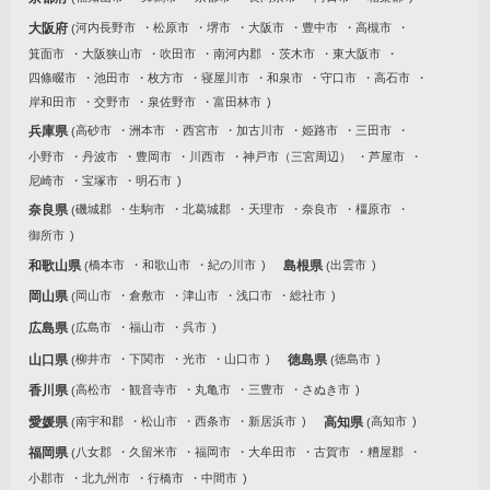
大阪府
河内長野市
松原市
堺市
大阪市
豊中市
高槻市
箕面市
大阪狭山市
吹田市
南河内郡
茨木市
東大阪市
四條畷市
池田市
枚方市
寝屋川市
和泉市
守口市
高石市
岸和田市
交野市
泉佐野市
富田林市
兵庫県
高砂市
洲本市
西宮市
加古川市
姫路市
三田市
小野市
丹波市
豊岡市
川西市
神戸市（三宮周辺）
芦屋市
尼崎市
宝塚市
明石市
奈良県
磯城郡
生駒市
北葛城郡
天理市
奈良市
橿原市
御所市
和歌山県
橋本市
和歌山市
紀の川市
島根県
出雲市
岡山県
岡山市
倉敷市
津山市
浅口市
総社市
広島県
広島市
福山市
呉市
山口県
柳井市
下関市
光市
山口市
徳島県
徳島市
香川県
高松市
観音寺市
丸亀市
三豊市
さぬき市
愛媛県
南宇和郡
松山市
西条市
新居浜市
高知県
高知市
福岡県
八女郡
久留米市
福岡市
大牟田市
古賀市
糟屋郡
小郡市
北九州市
行橋市
中間市