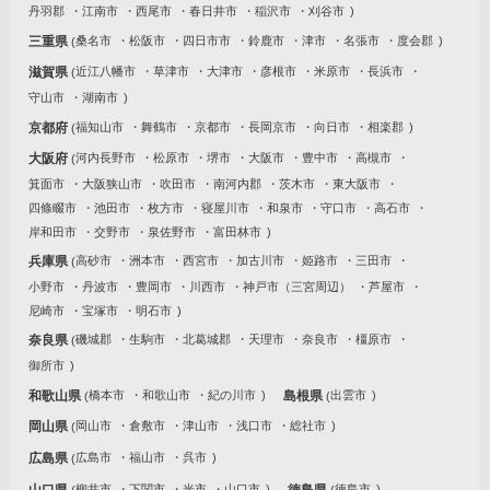
丹羽郡
江南市
西尾市
春日井市
稲沢市
刈谷市
三重県
桑名市
松阪市
四日市市
鈴鹿市
津市
名張市
度会郡
滋賀県
近江八幡市
草津市
大津市
彦根市
米原市
長浜市
守山市
湖南市
京都府
福知山市
舞鶴市
京都市
長岡京市
向日市
相楽郡
大阪府
河内長野市
松原市
堺市
大阪市
豊中市
高槻市
箕面市
大阪狭山市
吹田市
南河内郡
茨木市
東大阪市
四條畷市
池田市
枚方市
寝屋川市
和泉市
守口市
高石市
岸和田市
交野市
泉佐野市
富田林市
兵庫県
高砂市
洲本市
西宮市
加古川市
姫路市
三田市
小野市
丹波市
豊岡市
川西市
神戸市（三宮周辺）
芦屋市
尼崎市
宝塚市
明石市
奈良県
磯城郡
生駒市
北葛城郡
天理市
奈良市
橿原市
御所市
和歌山県
橋本市
和歌山市
紀の川市
島根県
出雲市
岡山県
岡山市
倉敷市
津山市
浅口市
総社市
広島県
広島市
福山市
呉市
山口県
柳井市
下関市
光市
山口市
徳島県
徳島市