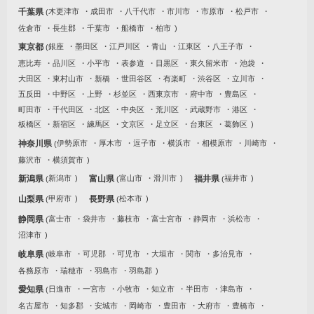
千葉県
木更津市
成田市
八千代市
市川市
市原市
松戸市
佐倉市
長生郡
千葉市
船橋市
柏市
東京都
銀座
墨田区
江戸川区
青山
江東区
八王子市
恵比寿
品川区
小平市
表参道
目黒区
東久留米市
池袋
大田区
東村山市
新橋
世田谷区
有楽町
渋谷区
立川市
五反田
中野区
上野
杉並区
西東京市
府中市
豊島区
町田市
千代田区
北区
中央区
荒川区
武蔵野市
港区
板橋区
新宿区
練馬区
文京区
足立区
台東区
葛飾区
神奈川県
伊勢原市
厚木市
逗子市
横浜市
相模原市
川崎市
藤沢市
横須賀市
新潟県
新潟市
富山県
富山市
滑川市
福井県
福井市
山梨県
甲府市
長野県
松本市
静岡県
富士市
袋井市
藤枝市
富士宮市
静岡市
浜松市
沼津市
岐阜県
岐阜市
可児郡
可児市
大垣市
関市
多治見市
各務原市
瑞穂市
羽島市
羽島郡
愛知県
日進市
一宮市
小牧市
知立市
半田市
津島市
名古屋市
知多郡
安城市
岡崎市
豊田市
大府市
豊橋市