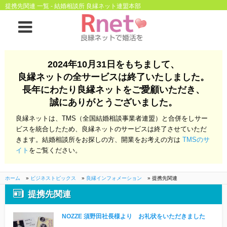
提携先関連 一覧 - 結婚相談所 良縁ネット連盟本部
ホーム
2024年10月31日をもちまして、
良縁ネットの全サービスは終了いたしました。
良縁ネットとは
長年にわたり良縁ネットをご愛顧いただき、
誠にありがとうございました。
他社との違い
お金のこと
良縁ネットは、TMS（全国結婚相談事業者連盟）と合併をしサー
会社概要
ビスを統合したため、良縁ネットのサービスは終了させていただ
きます。結婚相談所をお探しの方、開業をお考えの方は
TMSのサ
よくある質問
イト
をご覧ください。
一般のよくある質問
相談室からのよくあ
る質問
ホーム
»
ビジネストピックス
»
良縁インフォメーション
»
提携先関連
提携先関連
開業支援
NOZZE 須野田社長様より お礼状をいただきました