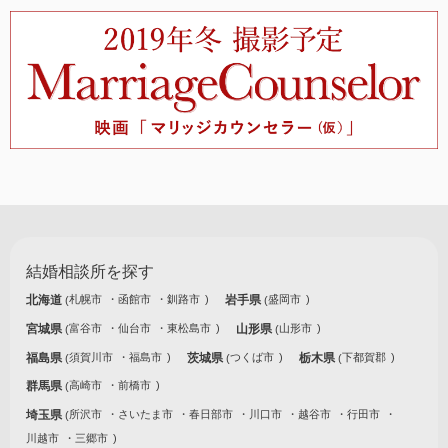
結婚相談所を探す
北海道
札幌市
函館市
釧路市
岩手県
盛岡市
宮城県
富谷市
仙台市
東松島市
山形県
山形市
福島県
須賀川市
福島市
茨城県
つくば市
栃木県
下都賀郡
群馬県
高崎市
前橋市
埼玉県
所沢市
さいたま市
春日部市
川口市
越谷市
行田市
川越市
三郷市