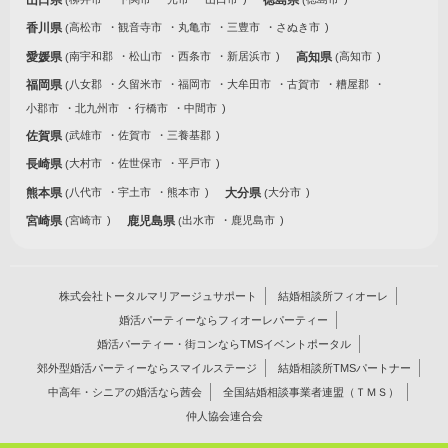
香川県
高松市
観音寺市
丸亀市
三豊市
さぬき市
愛媛県
南宇和郡
松山市
西条市
新居浜市
高知県
高知市
福岡県
八女郡
久留米市
福岡市
大牟田市
古賀市
糟屋郡
小郡市
北九州市
行橋市
中間市
佐賀県
武雄市
佐賀市
三養基郡
長崎県
大村市
佐世保市
平戸市
熊本県
八代市
宇土市
熊本市
大分県
大分市
宮崎県
宮崎市
鹿児島県
出水市
鹿児島市
株式会社トータルマリアージュサポート
結婚相談所フィオーレ
婚活パーティーならフィオーレパーティー
婚活パーティー・街コンならTMSイベントポータル
郊外型婚活パーティーならスマイルステージ
結婚相談所TMSパートナー
中高年・シニアの婚活なら茜会
全国結婚相談事業者連盟（ＴＭＳ）
仲人協会連合会