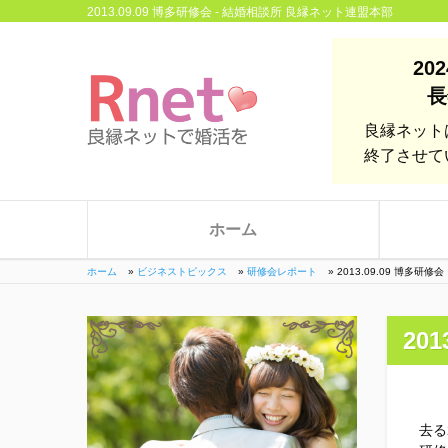
2013.09.09 博多研修会 - 結婚相談所 良縁ネット連盟本部
20
長
良縁ネット
終了させて
ホーム
ホーム
»
ビジネストピックス
»
研修会レポート
»
2013.09.09 博多研修会
20
去る