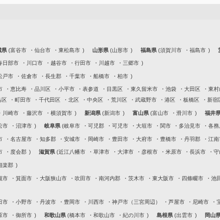
城県
富谷市
仙台市
東松島市
山形県
山形市
福島県
須賀川市
福島市
春日部市
川口市
越谷市
行田市
川越市
三郷市
松戸市
佐倉市
長生郡
千葉市
船橋市
柏市
市
恵比寿
品川区
小平市
表参道
目黒区
東久留米市
池袋
大田区
東村
島区
町田市
千代田区
北区
中央区
荒川区
武蔵野市
港区
板橋区
新宿
川崎市
藤沢市
横須賀市
新潟県
新潟市
富山県
富山市
滑川市
福井
松市
沼津市
岐阜県
岐阜市
可児郡
可児市
大垣市
関市
多治見市
各務
市
名古屋市
知多郡
安城市
岡崎市
豊田市
大府市
豊橋市
丹羽郡
江南
市
度会郡
滋賀県
近江八幡市
草津市
大津市
彦根市
米原市
長浜市
守
相楽郡
槻市
箕面市
大阪狭山市
吹田市
南河内郡
茨木市
東大阪市
四條畷市
池
田市
小野市
丹波市
豊岡市
川西市
神戸市（三宮周辺）
芦屋市
尼崎市
原市
御所市
和歌山県
橋本市
和歌山市
紀の川市
島根県
出雲市
岡山