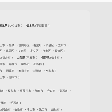
茨城県
つくば市
栃木県
下都賀郡
山市
新橋
世田谷区
有楽町
渋谷区
立川市
区
練馬区
文京区
足立区
台東区
葛飾区
県
福井市
山梨県
甲府市
長野県
松本市
原市
瑞穂市
羽島市
羽島郡
市
西尾市
春日井市
稲沢市
刈谷市
山市
湖南市
田市
枚方市
寝屋川市
和泉市
守口市
高石市
宝塚市
明石市
県
岡山市
倉敷市
津山市
浅口市
総社市