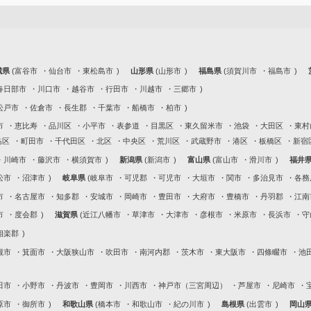
城県
富谷市
仙台市
東松島市
山形県
山形市
福島県
須賀川市
福島市
春日部市
川口市
越谷市
行田市
川越市
三郷市
松戸市
佐倉市
長生郡
千葉市
船橋市
柏市
市
恵比寿
品川区
小平市
表参道
目黒区
東久留米市
池袋
大田区
東村
島区
町田市
千代田区
北区
中央区
荒川区
武蔵野市
港区
板橋区
新宿
川崎市
藤沢市
横須賀市
新潟県
新潟市
富山県
富山市
滑川市
福井
松市
沼津市
岐阜県
岐阜市
可児郡
可児市
大垣市
関市
多治見市
各務
市
名古屋市
知多郡
安城市
岡崎市
豊田市
大府市
豊橋市
丹羽郡
江南
市
度会郡
滋賀県
近江八幡市
草津市
大津市
彦根市
米原市
長浜市
守
相楽郡
槻市
箕面市
大阪狭山市
吹田市
南河内郡
茨木市
東大阪市
四條畷市
池
田市
小野市
丹波市
豊岡市
川西市
神戸市（三宮周辺）
芦屋市
尼崎市
原市
御所市
和歌山県
橋本市
和歌山市
紀の川市
島根県
出雲市
岡山