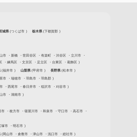
茨城県
つくば市
栃木県
下都賀郡
山市
新橋
世田谷区
有楽町
渋谷区
立川市
区
練馬区
文京区
足立区
台東区
葛飾区
県
福井市
山梨県
甲府市
長野県
松本市
原市
瑞穂市
羽島市
羽島郡
市
西尾市
春日井市
稲沢市
刈谷市
山市
湖南市
田市
枚方市
寝屋川市
和泉市
守口市
高石市
宝塚市
明石市
県
岡山市
倉敷市
津山市
浅口市
総社市