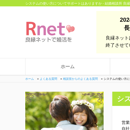
システムの使い方についてサポートはありますか - 結婚相談所 良
20
長
良縁ネット
終了させて
ホーム
ホーム
»
よくある質問
»
相談室からのよくある質問
»
システムの使い方に
シ
営業
自社