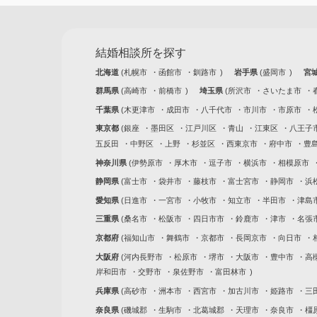
結婚相談所を探す
北海道
札幌市
函館市
釧路市
岩手県
盛岡市
宮
群馬県
高崎市
前橋市
埼玉県
所沢市
さいたま市
千葉県
木更津市
成田市
八千代市
市川市
市原市
東京都
銀座
墨田区
江戸川区
青山
江東区
八王子
五反田
中野区
上野
杉並区
西東京市
府中市
豊
神奈川県
伊勢原市
厚木市
逗子市
横浜市
相模原市
静岡県
富士市
袋井市
藤枝市
富士宮市
静岡市
浜
愛知県
日進市
一宮市
小牧市
知立市
半田市
津島
三重県
桑名市
松阪市
四日市市
鈴鹿市
津市
名張
京都府
福知山市
舞鶴市
京都市
長岡京市
向日市
大阪府
河内長野市
松原市
堺市
大阪市
豊中市
高
岸和田市
交野市
泉佐野市
富田林市
兵庫県
高砂市
洲本市
西宮市
加古川市
姫路市
三
奈良県
磯城郡
生駒市
北葛城郡
天理市
奈良市
橿