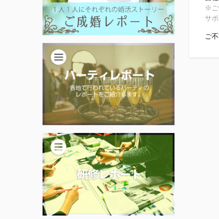
※ご
サポ
ご不