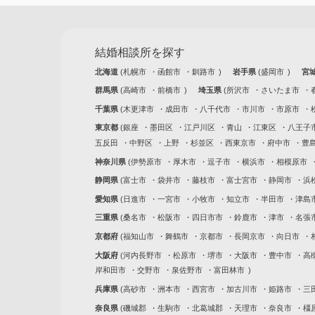
結婚相談所を探す
北海道
札幌市
函館市
釧路市
岩手県
盛岡市
宮
群馬県
高崎市
前橋市
埼玉県
所沢市
さいたま市
千葉県
木更津市
成田市
八千代市
市川市
市原市
東京都
銀座
墨田区
江戸川区
青山
江東区
八王子
五反田
中野区
上野
杉並区
西東京市
府中市
豊
神奈川県
伊勢原市
厚木市
逗子市
横浜市
相模原市
静岡県
富士市
袋井市
藤枝市
富士宮市
静岡市
浜
愛知県
日進市
一宮市
小牧市
知立市
半田市
津島
三重県
桑名市
松阪市
四日市市
鈴鹿市
津市
名張
京都府
福知山市
舞鶴市
京都市
長岡京市
向日市
大阪府
河内長野市
松原市
堺市
大阪市
豊中市
高
岸和田市
交野市
泉佐野市
富田林市
兵庫県
高砂市
洲本市
西宮市
加古川市
姫路市
三
奈良県
磯城郡
生駒市
北葛城郡
天理市
奈良市
橿