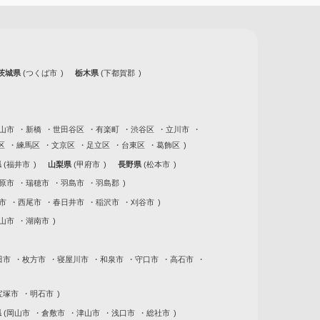
茨城県
つくば市
栃木県
下都賀郡
山市
新橋
世田谷区
有楽町
渋谷区
立川市
区
練馬区
文京区
足立区
台東区
葛飾区
県
福井市
山梨県
甲府市
長野県
松本市
原市
瑞穂市
羽島市
羽島郡
市
西尾市
春日井市
稲沢市
刈谷市
山市
湖南市
田市
枚方市
寝屋川市
和泉市
守口市
高石市
宝塚市
明石市
県
岡山市
倉敷市
津山市
浅口市
総社市