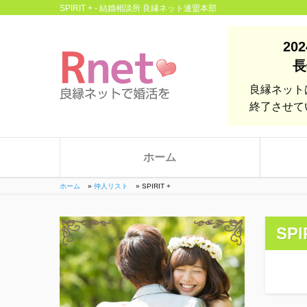
SPIRIT + - 結婚相談所 良縁ネット連盟本部
20
長
良縁ネット
終了させて
ホーム
ホーム
»
仲人リスト
»
SPIRIT +
SPI