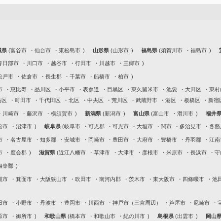
城県
富谷市
仙台市
東松島市
山形県
山形市
福島県
須賀川市
福島市
春日部市
川口市
越谷市
行田市
川越市
三郷市
松戸市
佐倉市
長生郡
千葉市
船橋市
柏市
市
恵比寿
品川区
小平市
表参道
目黒区
東久留米市
池袋
大田区
東村
島区
町田市
千代田区
北区
中央区
荒川区
武蔵野市
港区
板橋区
新宿
川崎市
藤沢市
横須賀市
新潟県
新潟市
富山県
富山市
滑川市
福井
松市
沼津市
岐阜県
岐阜市
可児郡
可児市
大垣市
関市
多治見市
各務
市
名古屋市
知多郡
安城市
岡崎市
豊田市
大府市
豊橋市
丹羽郡
江南
市
度会郡
滋賀県
近江八幡市
草津市
大津市
彦根市
米原市
長浜市
守
相楽郡
槻市
箕面市
大阪狭山市
吹田市
南河内郡
茨木市
東大阪市
四條畷市
池
田市
小野市
丹波市
豊岡市
川西市
神戸市（三宮周辺）
芦屋市
尼崎市
原市
御所市
和歌山県
橋本市
和歌山市
紀の川市
島根県
出雲市
岡山